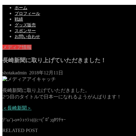
ホーム
プロフィール
戦績
グッズ販売
スポンサー
お問い合わせ
メディア情報
長崎新聞に取り上げていただきました！
shotakadmin
2018年12月11日
長崎新聞に取り上げていただきました。
2つ目のタイトルで日本一になれるようがんばります！
＜長崎新聞＞
ꎤ’ω’)-o≡ｼｭｯｼｭ(((c=(ﾟﾛﾟ;qﾎﾜﾁｬｰ
RELATED POST