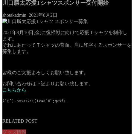
川口勝太応援Tシャツスポンサー受付開始
shotakadmin
2021年8月2日
2021年9月10日[金]に復帰戦に向けて応援Ｔシャツを制作し
ます。
それにあたってＴシャツの背面、肩に印字するスポンサーを
募集します。
皆様のご支援よろしくお願い致します。
お問い合わせは下記よりお願い致します。
こちらから
ꎤ’ω’)-o≡ｼｭｯｼｭ(((c=(ﾟﾛﾟ;qﾎﾜﾁｬｰ
RELATED POST
グッズ情報