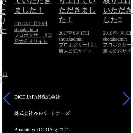
ていただき
り上げてい
取り上げ
で
ました！
ただきまし
いただき
に
た！
した‼
り
2017年11月10日
た
shotakadmin
2017年9月17日
2018年4月8日
プロボクサー川口
shotakadmin
shotakadmin
勝太公式サイト
プロボクサー川口
プロボクサー
勝太公式サイト
勝太公式サイ
日
川口
ト
DiCE JAPAN株式会社
株式会社PPFパートナーズ
BoxoutGym OCOA-オコア-