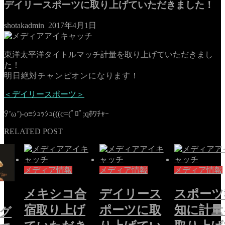
デイリースポーツに取り上げていただきました！
shotakadmin
2017年4月1日
東洋太平洋タイトルマッチ計量を取り上げていただきまし
た！
明日絶対チャンピオンになります！
＜デイリースポーツ＞
ꎤ’ω’)-o≡ｼｭｯｼｭ(((c=(ﾟﾛﾟ;qﾎﾜﾁｬｰ
RELATED POST
メディア情報
メディア情報
メディア情報
メキシコ合
デイリース
スポーツ
宿取り上げ
ポーツに取
知に計量
グ