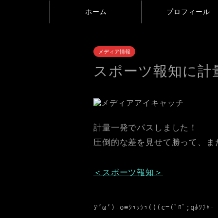
ホーム
プロフィール
メディア情報
スポーツ報知に計
計量一発でパスしました！
圧倒的な差を見せて勝って、ま
＜スポーツ報知＞
ꎤ’ω’)-o≡ｼｭｯｼｭ(((c=(ﾟﾛﾟ;qﾎﾜﾁｬｰ